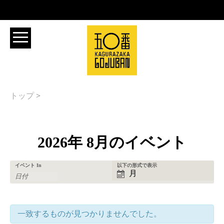
トップ
>
2026年 8月のイベント
イ
イ
イベント In
以下の形式で表示
イ
月
ベ
ベ
ベ
ン
ン
ン
ト
ト
ト
一致するものが見つかりませんでした。
Search
Views