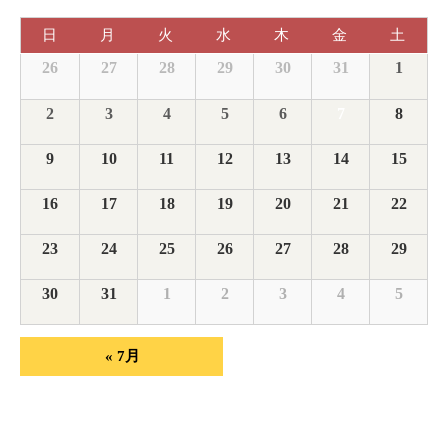
Search
Navigation
イ
and
日
月
火
水
木
金
土
ベ
イ
Views
26
27
28
29
30
31
1
ベ
ン
Navigation
ン
ト
の
2
3
4
5
6
7
8
カ
ト
レ
ン
の
ダ
9
10
11
12
13
14
15
ー
カ
16
17
18
19
20
21
22
レ
23
24
25
26
27
28
29
ン
ダ
30
31
1
2
3
4
5
ー
«
7月