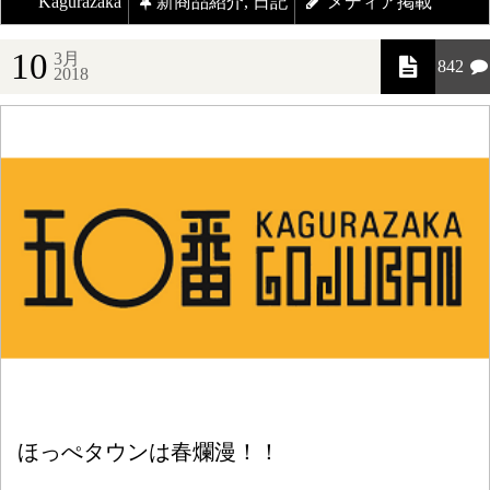
Kagurazaka
新商品紹介
,
日記
メディア掲載
10
3月
842
2018
ほっぺタウンは春爛漫！！