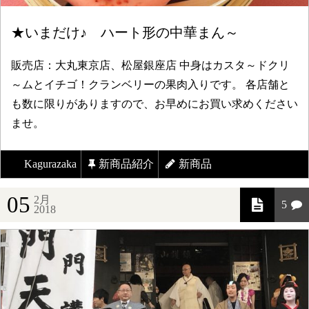
★いまだけ♪ ハート形の中華まん～
販売店：大丸東京店、松屋銀座店 中身はカスタ～ドクリ
～ムとイチゴ！クランベリーの果肉入りです。 各店舗と
も数に限りがありますので、お早めにお買い求めください
ませ。
Kagurazaka
新商品紹介
新商品
05
2月
5
2018