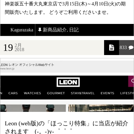
神楽坂五十番大丸東京店で3月15日(木)～4月10日(火)の期
間販売いたします。 どうぞご利用くださいませ。
Kagurazaka
新商品紹介
,
日記
19
2月
833
2018
Leon (web版)の「ほっこり特集」に当店が紹介
されます (-。-)y-゜゜゜