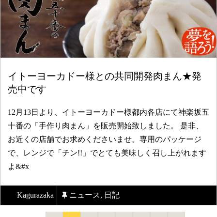
イトーヨーカドー様との共同開発肉まん★発
売中です
12月13日より、イトーヨーカドー様都内各店にて神楽坂五
十番の「手作り肉まん」を販売開始致しました。 是非、
お近くの店舗でお求めくださいませ。専用のパッケージ
で、レンジで「チン!!」でとても美味しく召し上がれます
よ&#x
Kagurazaka
ニュース
,
日記