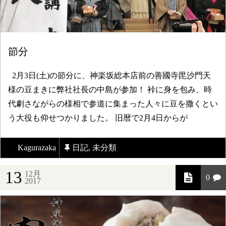
節分
2月3日(土)の節分に、神楽坂総本店前の善國寺毘沙門天
様の豆まきに弊社社長の中島が参加！ 裃に身を包み、時
代劇さながらの様相で参道に集まった人々に豆を撒くとい
う大役も仰せつかりました。 旧暦で2月4日からが
Kagurazaka
日記
,
未分類
13
12月
0
2017