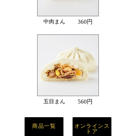
360
円
中肉まん
560
円
五目まん
商品一覧
オンラインス
トア