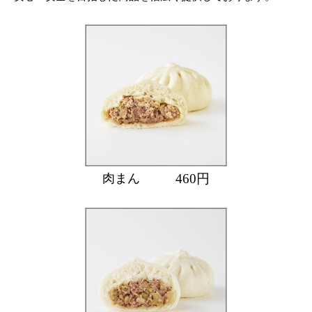
460
円
肉まん