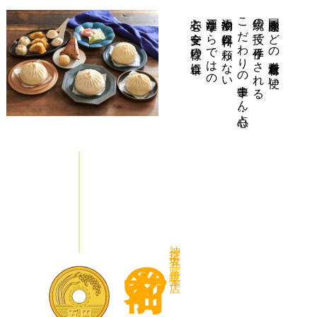
安心と安全を皆様の食卓に。
江戸中華ならではの
添加物や保存料に頼らない
こだわりの中華まん・点心。
伝統の技で手作りされる
国産豚肉などの厳選素材を使い
名前の由来
神楽坂五〇番総本店