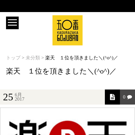
トップ
>
未分類
>
楽天 １位を頂きました＼(^o^)／
楽天 １位を頂きました＼(^o^)／
25
6月
0
2017