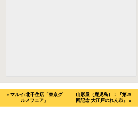
«
マルイ:北千住店「東京グ
山形屋（鹿児島）：『第25
ルメフェア」
回記念 大江戸のれん市』
»