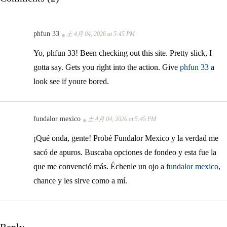
phfun 33
土 4月 04, 2026 at 5:45 PM
Yo, phfun 33! Been checking out this site. Pretty slick, I
gotta say. Gets you right into the action. Give
phfun 33
a
look see if youre bored.
fundalor mexico
土 4月 04, 2026 at 5:45 PM
¡Qué onda, gente! Probé Fundalor Mexico y la verdad me
sacó de apuros. Buscaba opciones de fondeo y esta fue la
que me convenció más. Échenle un ojo a
fundalor mexico
,
chance y les sirve como a mí.
Reply